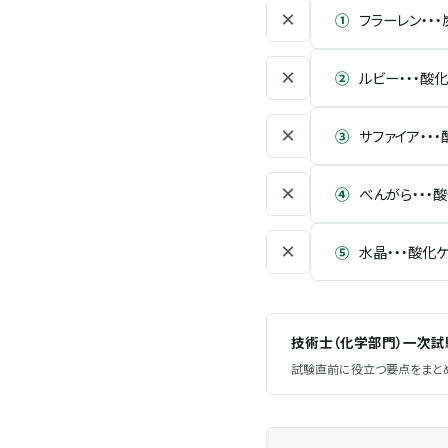
×
①
フラーレン・・・
×
②
ルビー・・・酸
×
③
サファイア・・
×
④
べんがら・・・
×
⑤
水晶・・・酸化
技術士（化学部門）一次
試験直前に役立つ要点をまとめ