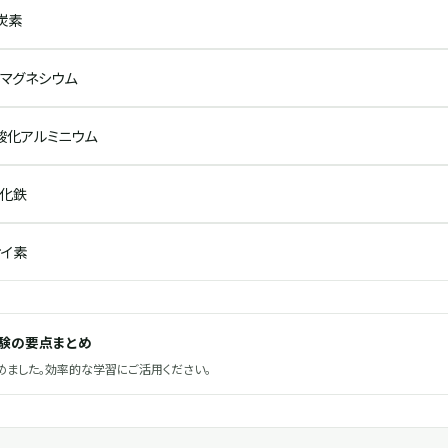
炭素
化マグネシウム
・酸化アルミニウム
酸化鉄
ケイ素
試験の要点まとめ
ました。効率的な学習にご活用ください。