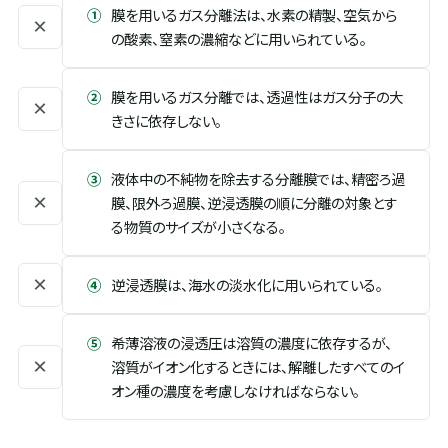
①
膜を用いるガス分離法は、水素の精製、空気から
×
の酸素、窒素の濃縮などに用いられている。
②
膜を用いるガス分離では、透過性はガス分子の大
×
きさに依存しない。
③
液体中の不純物を除去する分離膜では、精密ろ過
×
膜、限外ろ過膜、逆浸透膜の順に分離の対象とす
る物質のサイズが小さくなる。
×
④
逆浸透膜は、海水の淡水化に用いられている。
⑤
希薄溶液の浸透圧は溶質の濃度に依存するが、
×
溶質がイオン化するときには、解離したすべてのイ
オン種の濃度を考慮しなければならない。