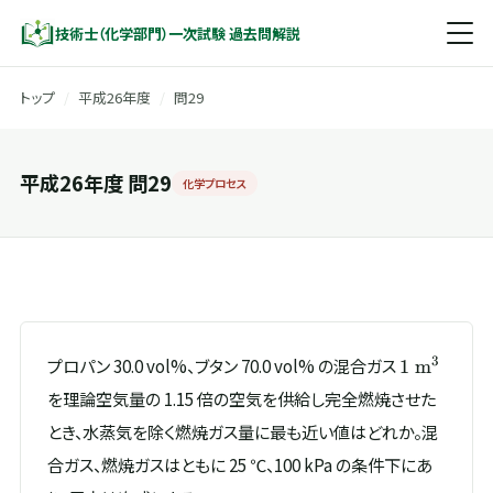
技術士（化学部門）一次試験 過去問解説
トップ
/
平成26年度
/
問29
平成26年度 問29
化学プロセス
1\
3
プロパン 30.0 vol%、ブタン 70.0 vol% の混合ガス
1
m
\mathrm{
を理論空気量の 1.15 倍の空気を供給し完全燃焼させた
とき、水蒸気を除く燃焼ガス量に最も近い値はどれか。混
合ガス、燃焼ガスはともに 25 ℃、100 kPa の条件下にあ