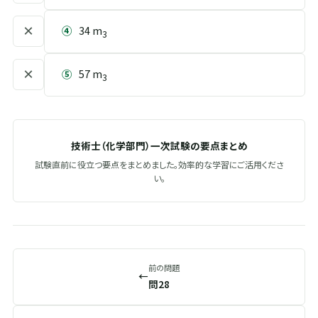
×
④
34 m
3
×
⑤
57 m
3
技術士（化学部門）一次試験の要点まとめ
試験直前に役立つ要点をまとめました。効率的な学習にご活用くださ
い。
前の問題
←
問28