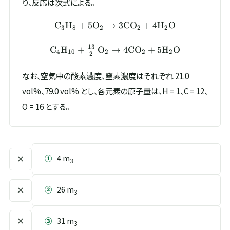
り、反応は次式による。
C
H
+
5
O
→
\mathrm{C_3H_8} + 5\mat
3
C
O
+
4
H
O
3
8
2
2
2
13
C
H
+
O
→
\mathrm{C_4H_{10}} + \t
4
C
O
+
5
H
O
4
10
2
2
2
2
なお、空気中の酸素濃度、窒素濃度はそれぞれ 21.0
vol%、79.0 vol% とし、各元素の原子量は、H = 1、C = 12、
O = 16 とする。
×
①
4 m
3
×
②
26 m
3
×
③
31 m
3