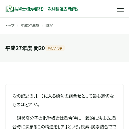
技術士（化学部門）一次試験 過去問解説
トップ
/
平成27年度
/
問20
平成27年度 問20
高分子化学
次の記述の、【 】に入る語句の組合せとして最も適切な
ものはどれか。
鎖状高分子の化学構造は重合時に一義的に決まる。重
合時に決まるこの構造を【 ア 】という。炭素-炭素結合でで