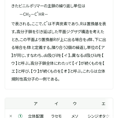
きたビニルポリマーの主鎖の繰り返し単位は
*
－CH
－C
HR－
2
*
で表される。ここで、C
は不斉炭素であり、Rは置換基を表
す。高分子鎖を引き延ばした平面ジグザグ構造を考えた
とき。この平面より置換基Rが上に出る場合を
d
体、下に出
る場合を
l
体と定義する。隣り合う2個の繰返し単位の【 ア
】が同じ、すなわち、
dd
及び
ll
を【 イ 】。異なる
dl
及び
ld
を【
ウ 】と呼ぶ。高分子鎖全体にわたって【 イ 】が続くものを【
エ 】と呼び、【 ウ 】が続くものを【 オ 】と呼ぶ。これらは立体
規則性高分子の一例である。
ア
イ
ウ
エ
①
×
立体配置
ラセモ
メソ
シンジオタクチッ