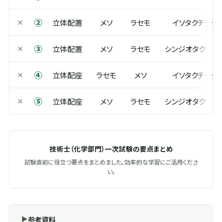
②
×
立体配置
メソ
ラセモ
イソタクチック
③
×
立体配置
メソ
ラセモ
シンジオタクチッ
④
×
立体配座
ラセモ
メソ
イソタクチック
⑤
×
立体配座
メソ
ラセモ
シンジオタクチッ
技術士（化学部門）一次試験の要点まとめ
試験直前に役立つ要点をまとめました。効率的な学習にご活用くださ
い。
参考資料