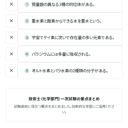
×
①
質量数の異なる3種の同位体がある。
×
②
重水素と酸素からできる水を重水という。
×
③
宇宙でケイ素に次いで存在量の多い元素である。
×
④
パラジウムには多量に吸収される。
×
⑤
オルト水素とパラ水素の2種類の分子がある。
技術士（化学部門）一次試験の要点まとめ
試験直前に役立つ要点をまとめました。効率的な学習にご活用くださ
い。