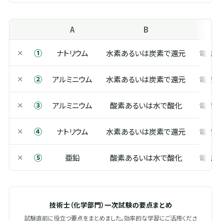
A
B
C
①
×
ナトリウム
水素あるいは炭素で還元
電磁
②
×
アルミニウム
水素あるいは炭素で還元
電気
③
×
アルミニウム
酸素あるいは水で酸化
電気
④
×
ナトリウム
水素あるいは炭素で還元
電気
⑤
×
亜鉛
酸素あるいは水で酸化
電磁
技術士（化学部門）一次試験の要点まとめ
試験直前に役立つ要点をまとめました。効率的な学習にご活用くださ