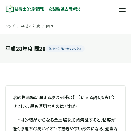
技術士（化学部門）一次試験 過去問解説
トップ
/
平成28年度
/
問20
平成28年度 問20
無機化学及びセラミックス
溶融塩電解に関する次の記述の【 】に入る語句の組合
せとして、最も適切なものはどれか。
イオン結晶からなる金属塩を加熱溶融すると、粘度が
低く導電率の高いイオンの動きやすい液体になる。適当な