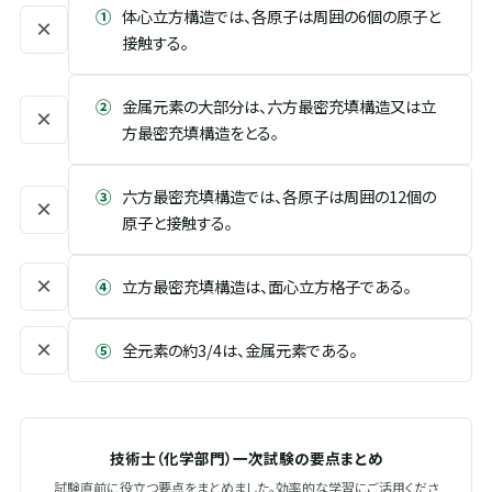
①
体心立方構造では、各原子は周囲の6個の原子と
×
接触する。
②
金属元素の大部分は、六方最密充填構造又は立
×
方最密充填構造をとる。
③
六方最密充填構造では、各原子は周囲の12個の
×
原子と接触する。
×
④
立方最密充填構造は、面心立方格子である。
×
⑤
全元素の約3/4は、金属元素である。
技術士（化学部門）一次試験の要点まとめ
試験直前に役立つ要点をまとめました。効率的な学習にご活用くださ