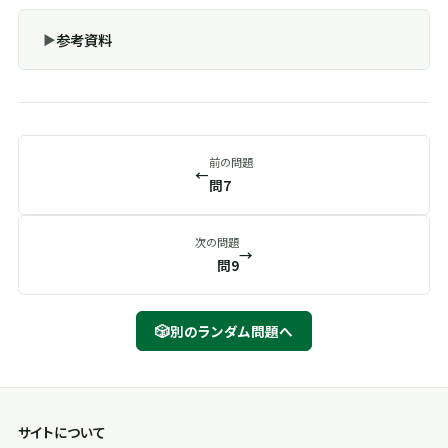
参考資料
前の問題
←
問7
次の問題
→
問9
🎲
別のランダム問題へ
サイトについて