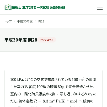
技術士（化学部門）一次試験 過去問解説
トップ
/
平成30年度
/
問28
平成30年度 問28
化学プロセス
100\
3
100 kPa、27 ℃ の空気で充満されている
の密閉
100
m
\mathrm{m^{3}}
した室内で、純度 100% の硫黄 80 g を完全燃焼させた。
室内の二酸化硫黄濃度の増加に最も近い値はどれか。た
R = 8.3\
3
−
1
−
1
だし、気体定数
、硫黄の
=
8.3
m
Pa
K
mo
l
R
\mathrm{m^{3}\,Pa\,K^{-1}\,mol^{-