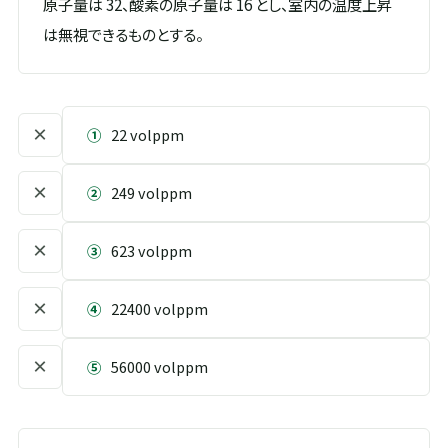
原子量は 32、酸素の原子量は 16 とし、室内の温度上昇
は無視できるものとする。
×
①
22 volppm
×
②
249 volppm
×
③
623 volppm
×
④
22400 volppm
×
⑤
56000 volppm