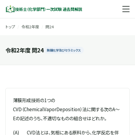
技術士（化学部門）一次試験 過去問解説
トップ
/
令和2年度
/
問24
令和2年度 問24
無機化学及びセラミックス
薄膜形成技術の1つの
CVD（ChemicalVaporDeposition）法に関する次のA～
Eの記述のうち、不適切なものの組合せはどれか。
(A)
CVD法とは、気相にある原料から、化学反応を伴