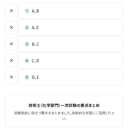
×
①
A、B
×
②
A、E
×
③
B、C
×
④
C、D
×
⑤
D、E
技術士（化学部門）一次試験の要点まとめ
試験直前に役立つ要点をまとめました。効率的な学習にご活用くださ
い。