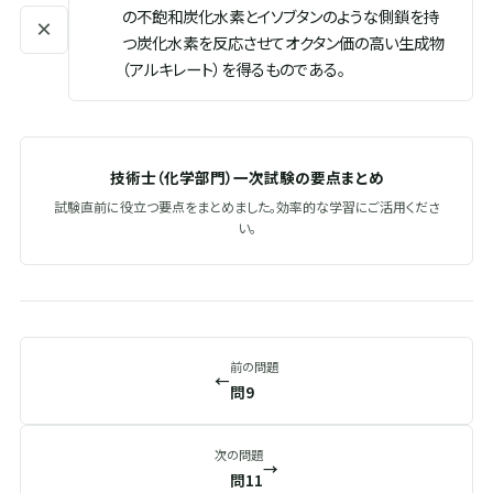
の不飽和炭化水素とイソブタンのような側鎖を持
×
つ炭化水素を反応させてオクタン価の高い生成物
（アルキレート）を得るものである。
技術士（化学部門）一次試験の要点まとめ
試験直前に役立つ要点をまとめました。効率的な学習にご活用くださ
い。
前の問題
←
問9
次の問題
→
問11