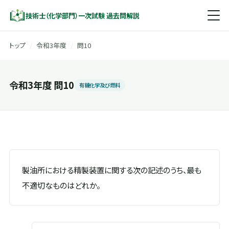
技術士（化学部門）一次試験 過去問解説
トップ
/
令和3年度
/
問10
令和3年度 問10
有機化学及び燃料
製油所における精製装置に関する次の記述のうち、最も
不適切なものはどれか。