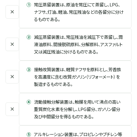
①
常圧蒸留装置は、原油を常圧にて蒸留し、LPG、
×
ナフサ、灯油、軽油、常圧残油などの各留分に分け
るものである。
②
減圧蒸留装置は、常圧残油を減圧下で蒸留し、潤
×
滑油原料、間接脱硫原料、分解原料、アスファルト
又は減圧残油に分けるものである。
③
接触改質装置は、軽質ナフサを原料とし、芳香族
×
を高濃度に含む改質ガソリン（リフォーメート）を
製造するものである。
④
流動接触分解装置は、触媒を用いて沸点の高い
×
重質炭化水素を分解し、LPG留分、ガソリン留分
及び中間留分を得るものである。
⑤
アルキレーション装置は、プロピレンやブチレン等