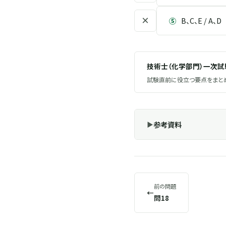
×
⑤
B、C、E / A、D
技術士（化学部門）一次
試験直前に役立つ要点をまとめ
参考資料
前の問題
←
問18