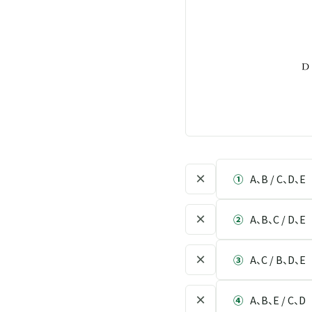
×
①
A、B / C、D、E
×
②
A、B、C / D、E
×
③
A、C / B、D、E
×
④
A、B、E / C、D