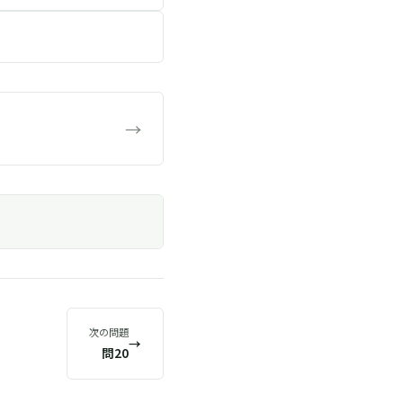
→
次の問題
→
問20