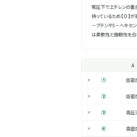
常圧下でエチレンの重合
持っているため【 D 】
－ブテンや1－ヘキセン
は柔軟性と強靭性を合
A
①
×
低密
②
×
低密
③
×
高圧
④
×
高密