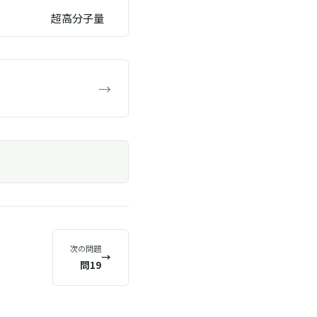
超高分子量
→
次の問題
→
問19