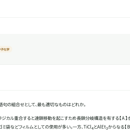
分子化学
語句の組合せとして、最も適切なものはどれか。
ジカル重合すると連鎖移動を起こすため長鎖分岐構造を有する【 A 】ポ
ミ袋などフィルムとしての使用が多い。一方、TiCl
とAlEt
からなる【 
4
3