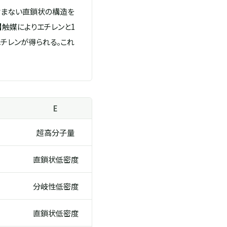
ど含まない直鎖状の構造を
 】触媒によりエチレンと1
エチレンが得られる。これ
E
超高分子量
直鎖状低密度
分岐性低密度
直鎖状低密度