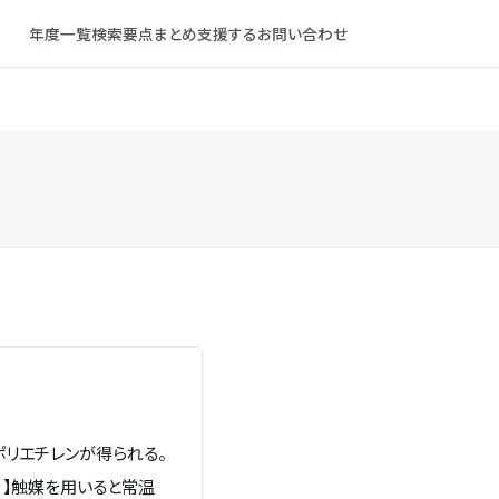
年度一覧
検索
要点まとめ
支援する
お問い合わせ
リエチレンが得られる。
B 】触媒を用いると常温