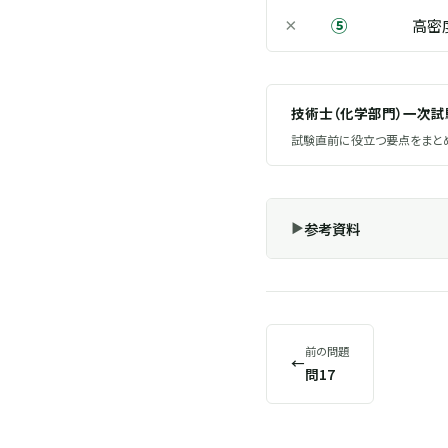
⑤
×
高密
技術士（化学部門）一次
試験直前に役立つ要点をまとめ
参考資料
前の問題
←
問17