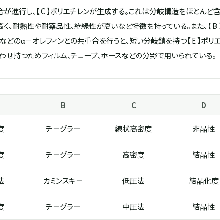
が進行し、【 C 】ポリエチレンが生成する。これは分岐構造をほとん
が高く、耐熱性や耐薬品性、絶縁性が高いなど特徴を持っている。また、【 B
などのα－オレフィンとの共重合を行うと、短い分岐鎖を持つ【 E 】ポリ
わせ持つためフィルム、チューブ、ホースなどの分野で用いられている。
B
C
D
度
チーグラー
線状高密度
非晶性
度
チーグラー
高密度
結晶性
法
カミンスキー
低圧法
結晶化度
度
チーグラー
中圧法
結晶性