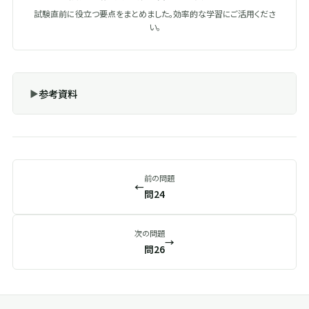
試験直前に役立つ要点をまとめました。効率的な学習にご活用くださ
い。
参考資料
前の問題
←
問24
次の問題
→
問26