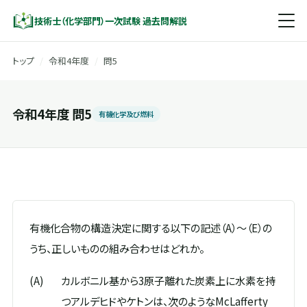
技術士（化学部門）一次試験 過去問解説
トップ
/
令和4年度
/
問5
令和4年度 問5
有機化学及び燃料
有機化合物の構造決定に関する以下の記述（A）〜（E）の
うち、正しいものの組み合わせはどれか。
(A)
カルボニル基から3原子離れた炭素上に水素を持
つアルデヒドやケトンは、次のようなMcLafferty