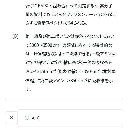
計（TOFMS）と組み合わせて測定すると、高分子
量の資料でもほとんどフラグメンテーションを起こ
さずに質量スペクトルが得られる。
(D)
第一級及び第二級アミンは赤外スペクトルにおい
-1
て3300～3500 cm
の領域に存在する特徴的な
Ｎ－Ｈ伸縮吸収によって識別できる。一級アミンは
対象伸縮と非対象伸縮に基づく一対の吸収帯を
-1
-1
およそ3450 cm
（対象伸縮）と3350 cm
（非対象
-1
伸縮）に第二級アミンは3350 cm
に吸収帯を示
す。
×
①
Ａ、Ｃ