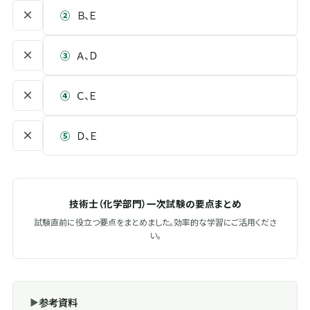
×
②
Ｂ、Ｅ
×
③
Ａ、Ｄ
×
④
Ｃ、Ｅ
×
⑤
Ｄ、Ｅ
技術士（化学部門）一次試験の要点まとめ
試験直前に役立つ要点をまとめました。効率的な学習にご活用くださ
い。
参考資料