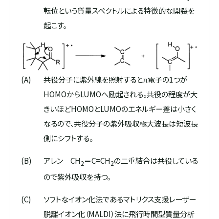
転位という質量スペクトルによる特徴的な開裂を
起こす。
(A)
共役分子に紫外線を照射するとπ電子の1つが
HOMOからLUMOへ励起される。共役の程度が大
きいほどHOMOとLUMOのエネルギー差は小さく
なるので、共役分子の紫外吸収極大波長は短波長
側にシフトする。
(B)
アレン CH
＝C=CH
の二重結合は共役している
2
2
ので紫外吸収を持つ。
(C)
ソフトなイオン化法であるマトリクス支援レーザー
脱離イオン化（MALDI）法に飛行時間型質量分析