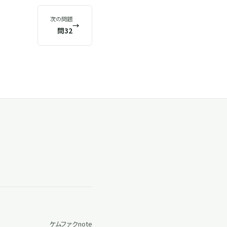
次の問題
→
問32
ケムファク
note