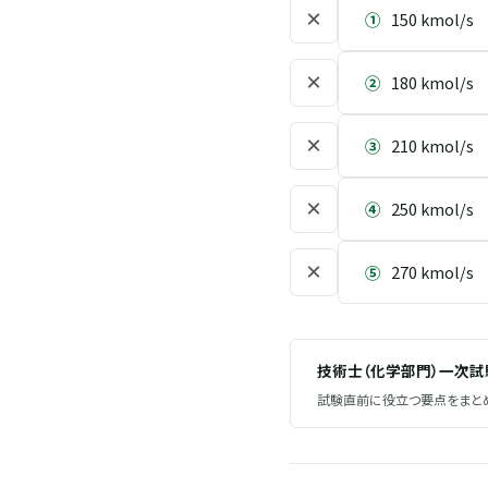
×
①
150 kmol/s
×
②
180 kmol/s
×
③
210 kmol/s
×
④
250 kmol/s
×
⑤
270 kmol/s
技術士（化学部門）一次
試験直前に役立つ要点をまとめ