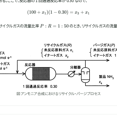
。ここで、反応器の 1 回通過反応率が 0.30 なので、
(
100
+
)
(
1
−
0.30
(100 + x_1)(1 - 0.30) = x_3
)
=
+
x
x
x
1
3
1
P:R
リサイクルガスの流量比率
のとき、リサイクルガスの流
:
=
1
:
50
P
R
=
1:50
図 アンモニア合成におけるリサイクル・パージプロセス