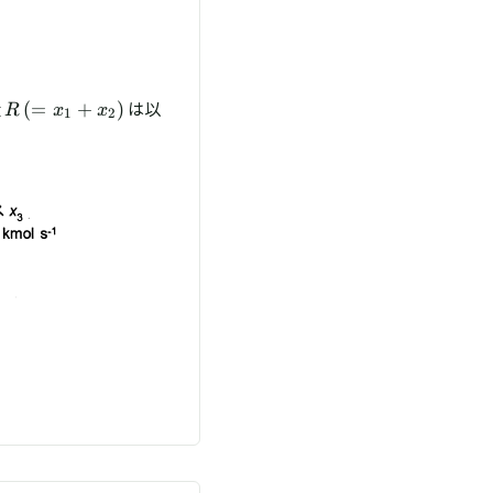
 + x_1
R\,
量
は以
(
=
+
)
R
x
x
1
2
(=
x_1
+
x_2)