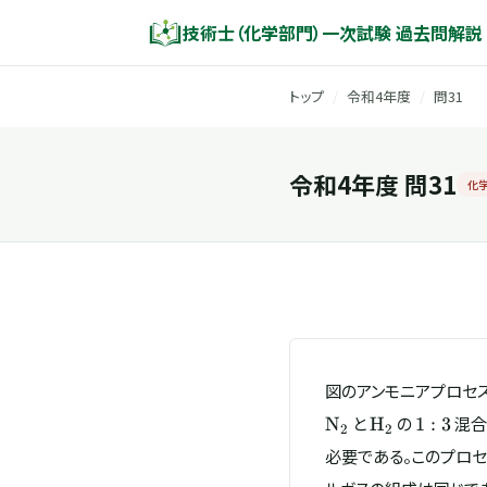
技術士（化学部門）一次試験 過去問解説
トップ
/
令和4年度
/
問31
令和4年度 問31
化
図のアンモニアプロセ
\mathrm{H_
1:3
と
の
混合ガ
N
H
1
:
3
2
2
必要である。このプロ