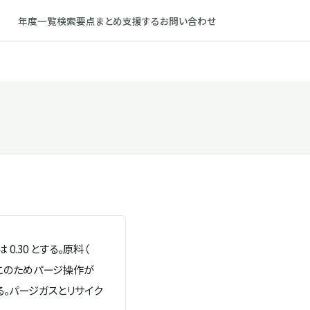
年度一覧
検索
要点まとめ
支援する
お問い合わせ
\mathrm{N_2}
0.30 とする。原料（
れる。このためパージ操作が
。パージガスとリサイク