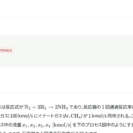
学プロセス
\mathrm{N_2} +
スは反応式が
であり、反応器の 1 回通過反応率は 
N
+
3
H
→
2
N
H
2
2
3
3\mathrm{H_2}
2}
\mathrm{CH_4}
ス）100 kmol/s にイナートガス（Ar、
）が 1 kmol/s 同伴さ
C
H
4
\rightarrow
x_1, x_2, x_3, x_4\
セス中の流量
を下のプロセス図中のようにする
,
,
,
[
kmol/s
]
2\mathrm{NH_3}
x
x
x
x
1
2
3
4
[\mathrm{kmol/s}]