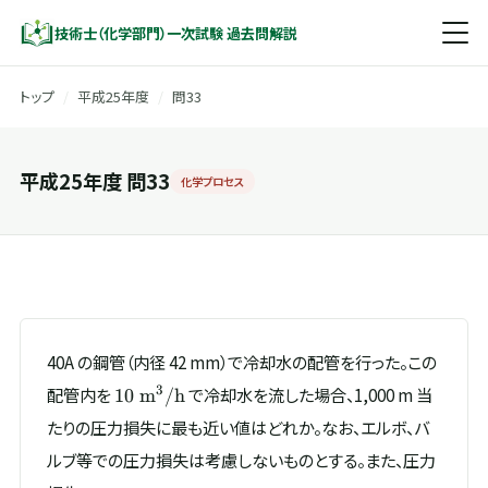
技術士（化学部門）一次試験 過去問解説
トップ
/
平成25年度
/
問33
平成25年度 問33
化学プロセス
40A の鋼管（内径 42 mm）で冷却水の配管を行った。この
10\
3
配管内を
で冷却水を流した場合、1,000 m 当
10
m
/h
\mathrm{m^{3}/h}
たりの圧力損失に最も近い値はどれか。なお、エルボ、バ
ルブ等での圧力損失は考慮しないものとする。また、圧力