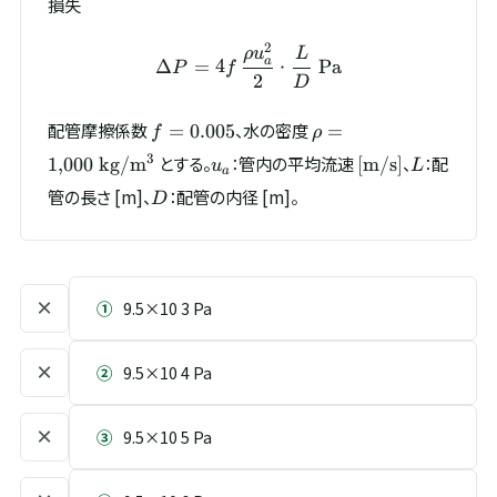
損失
2
\Delta P = 4f\,\frac{\rho
ρ
u
L
Δ
=
4
⋅
Pa
a
P
f
2
D
f =
\rho = 1{,}000\
配管摩擦係数
、水の密度
=
0.005
=
f
ρ
0.005
\mathrm{kg/m^{3}
u_a
[\mathrm{m/s}
L
3
とする。
：管内の平均流速
、
：配
1
,
000
kg/
m
[
m/s
]
u
L
a
D
管の長さ [m]、
：配管の内径 [m]。
D
×
①
9.5×10 3 Pa
×
②
9.5×10 4 Pa
×
③
9.5×10 5 Pa