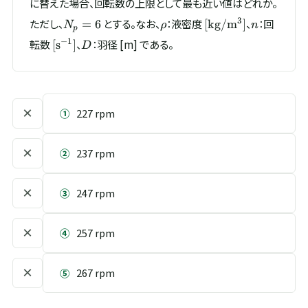
に替えた場合、回転数の上限として最も近い値はどれか。
N_p
\rho
[\mathrm{kg/m^{3
n
3
ただし、
とする。なお、
：液密度
、
：回
=
6
[
kg/
m
]
N
ρ
n
p
= 6
[\mathrm{s^{-1}}]
D
−
1
転数
、
：羽径 [m] である。
[
s
]
D
×
①
227 rpm
×
②
237 rpm
×
③
247 rpm
×
④
257 rpm
×
⑤
267 rpm