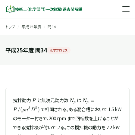
技術士（化学部門）一次試験 過去問解説
トップ
/
平成25年度
/
問34
平成25年度 問34
化学プロセス
P
N_p
N_p =
撹拌動力
と無次元動力数
は
=
P
N
N
p
p
P/(\rho
3
5
で相関される。ある混合槽において 1.5 kW
/
(
)
P
ρ
n
D
n^{3}
のモーター付きで、200 rpm まで回転数を上げることが
D^{5})
できる撹拌機が付いている。この撹拌機の動力を 2.2 kW