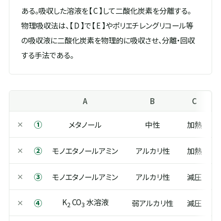
ある。吸収した溶液を【 C 】して二酸化炭素を分離する。
物理吸収法は、【 D 】で【 E 】やポリエチレングリコール等
の吸収液に二酸化炭素を物理的に吸収させ、分離・回収
する手法である。
A
B
C
①
×
メタノール
中性
加熱
②
×
モノエタノールアミン
アルカリ性
加熱
③
×
モノエタノールアミン
アルカリ性
減圧
K
CO
水溶液
④
×
弱アルカリ性
減圧
2
3