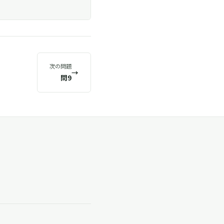
次の問題
→
問9