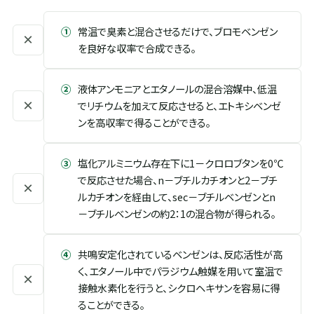
①
常温で臭素と混合させるだけで、ブロモベンゼン
×
を良好な収率で合成できる。
②
液体アンモニアとエタノールの混合溶媒中、低温
×
でリチウムを加えて反応させると、エトキシベンゼ
ンを高収率で得ることができる。
③
塩化アルミニウム存在下に1－クロロブタンを0℃
で反応させた場合、n－ブチルカチオンと2－ブチ
×
ルカチオンを経由して、sec－ブチルベンゼンとn
－ブチルベンゼンの約2：1の混合物が得られる。
④
共鳴安定化されているベンゼンは、反応活性が高
く、エタノール中でパラジウム触媒を用いて室温で
×
接触水素化を行うと、シクロヘキサンを容易に得
ることができる。