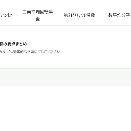
二乗平均回転半
アン比
第2ビリアル係数
数平均分子
径
試験の要点まとめ
ました。効率的な学習にご活用ください。