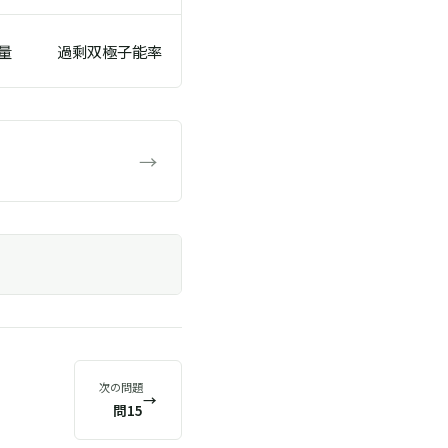
量
過剩双極子能率
→
次の問題
→
問15