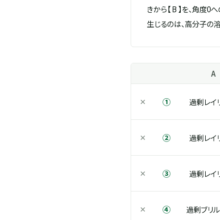
きから【 B 】を、角度
生じるのは、高分子の溶
A
①
×
過剰レイ
②
×
過剰レイ
③
×
過剰レイ
④
×
過剰ブリル