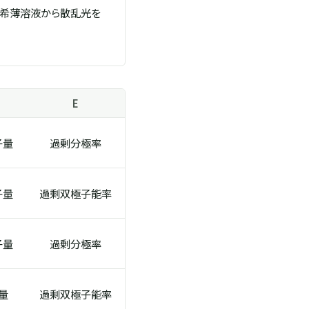
分子の希薄溶液から散乱光を
E
子量
過剰分極率
子量
過剩双極子能率
子量
過剰分極率
量
過剩双極子能率