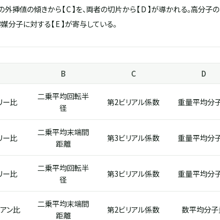
0への外挿値の傾きから【 C 】を、両者の切片から【 D 】が導かれる。高
媒分子に対する【 E 】が寄与している。
B
C
D
二乗平均回転半
リー比
第2ビリアル係数
重量平均分
径
二乗平均末端間
リー比
第3ビリアル係数
重量平均分
距離
二乗平均回転半
リー比
第3ビリアル係数
重量平均分
径
二乗平均末端間
アン比
第2ビリアル係数
数平均分子
距離