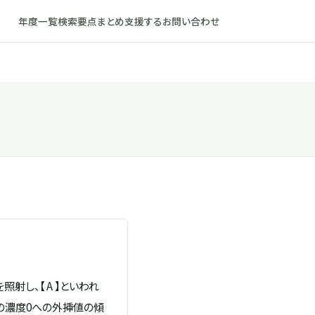
年度一覧
検索
要点まとめ
支援する
お問い合わせ
し、【 A 】といわれ
の濃度0への外挿値の傾