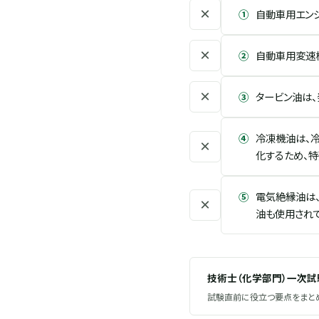
×
①
自動車用エンジ
×
②
自動車用変速機に
×
③
タービン油は
④
冷凍機油は、
×
化するため、
⑤
電気絶縁油は
×
油も使用されて
技術士（化学部門）一次
試験直前に役立つ要点をまとめ