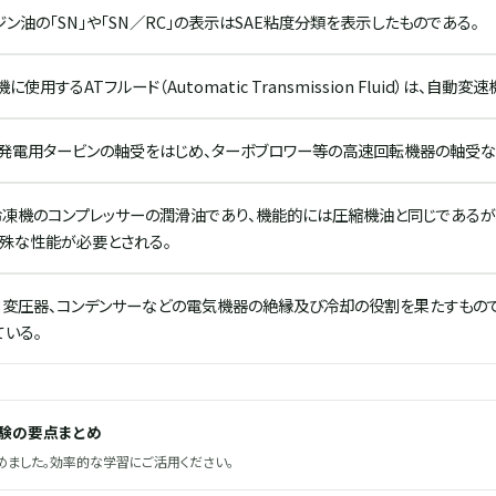
ン油の「SN」や「SN／RC」の表示はSAE粘度分類を表示したものである。
使用するATフルード（Automatic Transmission Fluid）は、自
、発電用タービンの軸受をはじめ、ターボブロワー等の高速回転機器の軸受な
冷凍機のコンプレッサーの潤滑油であり、機能的には圧縮機油と同じであるが
特殊な性能が必要とされる。
、変圧器、コンデンサーなどの電気機器の絶縁及び冷却の役割を果たすもの
いる。
試験の要点まとめ
ました。効率的な学習にご活用ください。