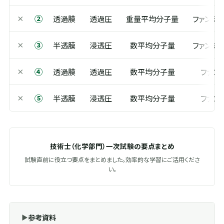
②
×
透過膜
透過圧
重量平均分子量
ファンデ
③
×
半透膜
浸透圧
数平均分子量
ファンデ
④
×
透過膜
透過圧
数平均分子量
ファン
⑤
×
半透膜
浸透圧
数平均分子量
ファン
技術士（化学部門）一次試験の要点まとめ
試験直前に役立つ要点をまとめました。効率的な学習にご活用くださ
い。
参考資料