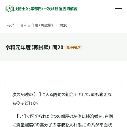
技術士（化学部門）一次試験 過去問解説
トップ
/
令和元年度（再試験）
/
問20
令和元年度（再試験） 問20
高分子化学
次の記述の【 】に入る語句の組合せとして、最も適切な
ものはどれか。
【 ア 】で区切られた2つの部屋の左側に純溶媒を、右側
に質量濃度Cの高分子の溶液を入れる。この系が平面状