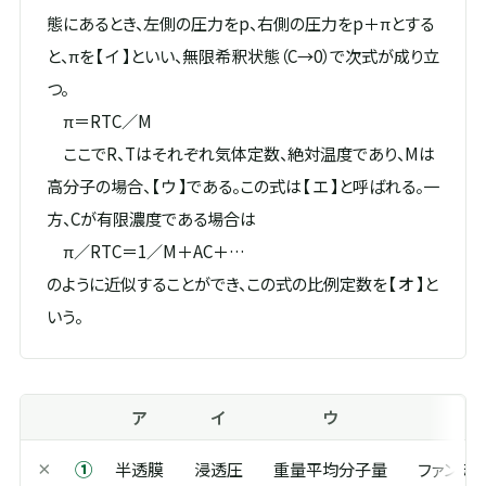
態にあるとき、左側の圧力をp、右側の圧力をp＋πとする
と、πを【 イ 】といい、無限希釈状態（C→0）で次式が成り立
つ。
π＝RTC／M
ここでR、Tはそれぞれ気体定数、絶対温度であり、Mは
高分子の場合、【 ウ 】である。この式は【 エ 】と呼ばれる。一
方、Cが有限濃度である場合は
π／RTC＝1／M＋AC＋…
のように近似することができ、この式の比例定数を【 オ 】と
いう。
ア
イ
ウ
①
×
半透膜
浸透圧
重量平均分子量
ファンデ