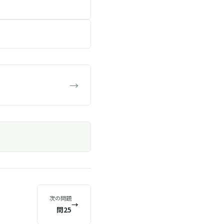
→
次の問題
→
問25