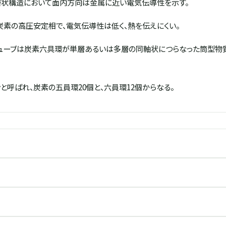
層状構造において面内方向は金属に近い電気伝導性を示す。
炭素の高圧安定相で、電気伝導性は低く、熱を伝えにくい。
ューブは炭素六具環が単層あるいは多層の同軸状につらなった筒型物
と呼ばれ、炭素の五員環20個と、六員環12個からなる。