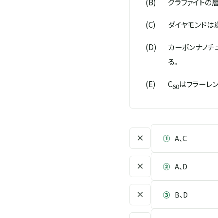
(B)
グラファイトの
(C)
ダイヤモンドは
(D)
カーボンナノチ
る。
(E)
C
はフラーレン
60
×
①
A、C
×
②
A、D
×
③
B、D