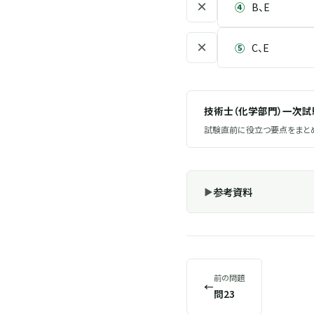
×
④
B、E
×
⑤
C、E
技術士（化学部門）一次
試験直前に役立つ要点をまとめ
参考資料
前の問題
←
問23