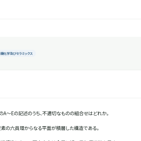
無機化学及びセラミックス
のA～Eの記述のうち、不適切なものの組合せはどれか。
炭素の六員環からなる平面が積層した構造である。