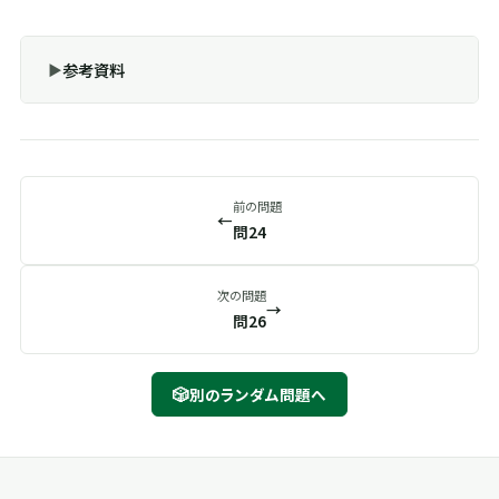
参考資料
前の問題
←
問24
次の問題
→
問26
🎲
別のランダム問題へ