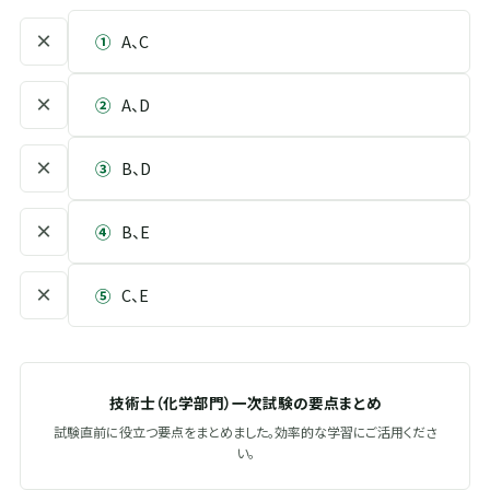
×
①
A、C
×
②
A、D
×
③
B、D
×
④
B、E
×
⑤
C、E
技術士（化学部門）一次試験の要点まとめ
試験直前に役立つ要点をまとめました。効率的な学習にご活用くださ
い。