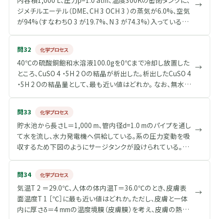
内容積1,000 L、圧力p=1.0 atm、温度300Kの密閉タンクに、
→
ジメチルエーテル（DME、CH 3 OCH 3 ）の蒸気が6.0%、空気
が94%（すなわちO 3 が19.7%、N 3 が74.3%）入っている。こ
の混合ガスに着火して、DMEを完全燃焼させたとき、密閉タ
ンク内の圧力pとして最も近い値はどれか。燃焼ガスは全成
問32
化学プロセス
分理想気体と仮定する。DMEの燃焼エンタルピーΔH c
40℃の硫酸銅飽和水溶液100.0gを0℃まで冷却し放置した
＝-1,328 kJ mol -1 （発熱）、燃焼ガスの定積熱容量C v ＝
→
ところ、CuSO 4 ・5H 2 Oの結晶が析出した。析出したCuSO 4
30 J mol -1 K -1 で一定とする。気体定数R＝0.08206 L atm
・5H 2 Oの結晶量として、最も近い値はどれか。 なお、無水硫
mol -1 K -1 である。
酸銅の溶解度は40℃で29.0g、0℃で14.8gとする。ここでの
溶解度とは100gの水に溶解する溶質の最大質量［g］とす
問33
化学プロセス
る。 ただし、各原子量は、H=1、O=16、Cu=64、S=32とする。
貯水池から長さL＝1,000 m、管内径d=1.0 mのパイプを通し
→
て水を流し、水力発電機へ供給している。系の圧力変動を吸
収するため下図のようにサージタンクが設けられている。基
準高さからの貯水池水面高さはH＝50 mである。サージタ
ンク水面はh［m］の高さにあった。パイプ内の平均流速u＝
問34
化学プロセス
3.0 ms -1 のとき、hとして、次のうち、最も近い値はどれか。た
気温T 2 ＝29.0℃、人体の体内温T＝36.0℃のとき、皮膚表
だし水の密度ρ＝1,000 kg m -3 、管摩擦係数f＝0.0032、重
→
面温度T 1 ［℃］に最も近い値はどれか。ただし、皮膚と一体
力加速度g＝9.8 m s -2 。管内流れの圧力損失はΔP=-2fLu
内に厚さδ＝4 mmの温度境膜（皮膚膜）を考え、皮膚の熱伝
2 ρ/d［Pa＝kg m -1 s -2 ］である。