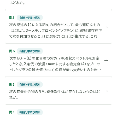
はどれか。
の生成物は【 c 】にのみ依存し、生成物の安定性には依存し
ない。そのような反応は【 d 】下にあるといわれる。しかし、高
温（40℃）においては2つの経路が可逆で平衡に達するよう
問5
有機化学及び燃料
になると、可逆反応の生成物は安定性にのみ依存し、【 c 】に
次の記述の【 】に入る語句の組合せとして、最も適切なもの
→
は依存しない。このような反応は平衡の支配下、又は、【 e 】
はどれか。 2－メチルプロペン（イソブテン）に、酸触媒存在下
下にあるといわれる。
で水を付加させると、ほぼ選択的に【 a 】が生成する。これ
は、中間体である【 b 】のうち、3級の【 b 】が1級の【 b 】よりも
安定であるためである。ハロゲン化水素が二重結合に付加
問6
有機化学及び燃料
するときの付加の選択性に関する法則を【 c 】というが、水の
次の（A）～（E）の化合物の紫外可視吸収スペクトルを測定
付加の場合にもこの法則が適用できる。【 a 】とは水酸基の
→
したとき、入射光の波長λ max に対する吸光度（A）をプロッ
位置が異なる【 d 】を合成するには、【 e 】のあとに酸化する
トしたグラフの最大値（λmax）の値が最も大きいものと最も
などの方法を用いることが必要である。
小さいものの組合せはどれか。
問7
有機化学及び燃料
→
次の有機化合物のうち、鏡像異性体が存在しないものはど
れか。
問8
有機化学及び燃料