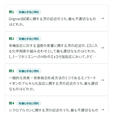
問1
有機化学及び燃料
→
Grignard試薬に関する次の記述のうち、最も不適切なもの
はどれか。
問2
有機化学及び燃料
有機反応に対する温度の影響に関する次の記述の、【 】に入
→
る化学用語の組み合わせとして最も適切なものはどれか。
1, 3－ブタジエンへのHBrの【 a 】付加反応において、0℃の
反応条件下では71：29の比で1, 2－及び1, 4－付加体を与
えるが、40℃で反応を行うと、生成物の比は15：85となる。
問3
有機化学及び燃料
さらに、0℃で得られた生成物をHBrの存在下で40℃に加熱
一般的な炭素－炭素結合形成方法の1つであるエノラート
すると、生成物の比は71：29から徐々に15：85に変化する。
→
イオンのアルキル化反応に関する次の記述のうち、最も適切
この反応に対する温度の影響を次のようにして説明するこ
なものはどれか。
とができる。2つの反応生成物の安定性を考えたとき、熱力
学的に安定なのは、【 b 】付加体である。まずはじめ低温
（0℃）で反応を行った場合、1, 2－及び1, 4－付加体を生成
問4
有機化学及び燃料
する2つの経路が非可逆で平衡に達していないので、2つの
→
シクロアルカンに関する次の記述のうち、最も不適切なもの
反応生成物の熱力学的安定性は重要ではない。非可逆反応