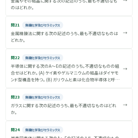
金属やその結晶に関する次の記述のうち、最も不適切なも
】へと到達する。【 ア 】から【 イ 】への変化が【 ウ 】である。さ
予想に反してΔH m の実測値はナイロン66よりもポリエチレ
のはどれか。
らに温度が上昇すると弾性率が数MPa程度で、温度に依存
ンの方が大きい。これは、 4 ナイロン66よりもポリエチレンの
しない【 エ 】となる。さらに温度が上昇すると高分子鎖の絡
ΔS m が大きい ことを意味している。その理由として、 5 ナイ
み合いがほぐれ、分子鎖が激しく運動し、弾性率も低下する【
ロン66は溶融状態でも分子間水素結合を部分的に保持し
問21
無機化学及びセラミックス
オ 】となる。 図. 非晶性高分子固体の引張緩和弾性率の温
ており、また、アミド結合が共鳴構造により回転しにくく分子
→
金属精錬法に関する次の記述のうち、最も不適切なものは
度依存性の模式図
鎖が比較的剛直である ことが挙げられる。そのため、結晶か
どれか。
ら溶融状態へ変化する際のエントロピー変化が小さくなり、
ナイロン66は高い融点を示すと考えられる。 T m / ℃ ΔH m /
Jg -1 ナイロン66 267 188 ポリエチレン 136 276 表. 高分子
問22
無機化学及びセラミックス
の融点T m と融解エンタルピーΔH m
半導体に関する次のA～Eの記述のうち。不適切なものの組
→
合せはどれか。 (A) ケイ素やゲルマニウムの結晶はダイヤモ
ンド型構造を持つ。 (B) ガリウムヒ素は化合物半導体と呼ば
れ。安定相はウルツ鉱型構造を持つ。 (C) 純粋なゲルマニウ
ムの電気伝導度は温度が上がると増加する。 (D) 真性半導
問23
無機化学及びセラミックス
体を加熱すると、熱励起によって多数の自由電子と少数の
→
ガラスに関する次の記述のうち、最も不適切なものはどれ
正孔が生成する。 (E) ケイ素に微量のリンを添加するとn型
か。
半導体となる。
問24
無機化学及びセラミックス