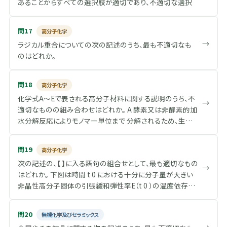
あることからすべての選択肢が適切であり、不適切な選択
肢がなく正答が存在しないことから、当該問題を選択した受
験者全員に得点を与えられることとなりました。 次の記述の
問17
高分子化学
下線部のうち、最も不適切なものはどれか。 ナイロン66の融
→
ラジカル重合についての次の記述のうち、最も不適切なも
点がポリエチレンの融点よりも高いことを以下のように考察
のはどれか。
した。それぞれの融点T m と融解エンタルピーΔH m は下表
に示したとおりである。高分子のT m とΔH m 及び融解エン
トロピーΔS m は次式により関係づけられる。
問18
高分子化学
化学式A～Eで表される高分子材料に関する説明のうち、不
=
Δ
T_{m} = \Delta H_{m} / \Delta
/Δ
T
H
S
→
m
m
m
適切なものの組み合わせはどれか。 A 酵素又は非酵素的加
水分解反応によりモノマー単位まで 分解されるため、生分
この式から 1 融点はΔH m が大きいほど、ΔS m が小さいほ
解性プラスチックとして知られている。 B 水と強く相互作用
ど高くなる ことがわかる。ここで、 2 ΔH m は分子間の凝集
するため、これを三次元的に架橋した材料は高吸水性高分
エネルギーに関係し、ΔS m は分子鎖の剛直性と関係してい
問19
高分子化学
子として利用されている。 C フェノールとホルムアルデヒド
る 。ポリエチレンは結晶状態から溶融状態に変化するとき、
次の記述の、【 】に入る語句の組合せとして、最も適切なもの
から得られる熱硬化性樹脂であり、電気絶縁材料として利
3 伸びきっていた－CH 2 －連鎖が自由に屈曲できるように
→
はどれか。 下図は時間 t 0 における十分に分子量が大きい
用されている。 D 対候性に優れ、電気絶縁性と自己消火性
なるため大きくエントロピーが変化し、ΔS m が大きな値とな
非晶性高分子固体の引張緩和弾性率E（t 0 ）の温度依存性
があるため、電線被覆材料として利用されている。 E 透明性
る ためにT m が低くなると考えられる。一方、ナイロン66は
の模式図である。【 ア 】では高分子鎖のミクロブラウン運動
に優れ、水で膨潤する分子構造を持つため、ソフトコンタクト
水素結合性のアミド基を有していることから分子間凝集エ
は凍結し、弾性率は1～数GPaの値となる。温度が上昇する
レンズの材料として用いられる。
ネルギーが大きく、融解の際に分子鎖を引き離すのに大きな
問20
無機化学及びセラミックス
と凍結されていた分子のミクロブラウン運動が開始し、【 イ
ΔH m が必要となることが予想される。しかし、下表によれば
→