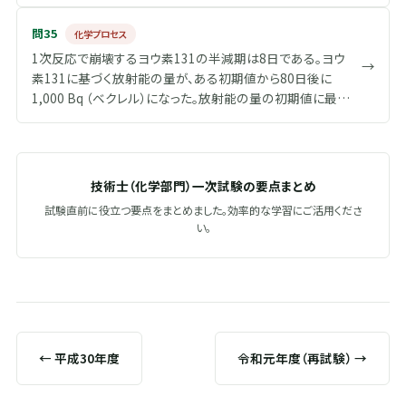
導率λ＝0.21 W m -1 K -1 とする。また、皮膚表面空気側の
伝熱係数をh＝8.8 W m -2 K -1 とする。
問35
化学プロセス
1次反応で崩壊するヨウ素131の半減期は8日である。ヨウ
→
素131に基づく放射能の量が、ある初期値から80日後に
1,000 Bq （ベクレル）になった。放射能の量の初期値に最も
近い値はどれか。ただし、Log 10 0.5＝-0.301である。
技術士（化学部門）一次試験の要点まとめ
試験直前に役立つ要点をまとめました。効率的な学習にご活用くださ
い。
← 平成30年度
令和元年度（再試験） →