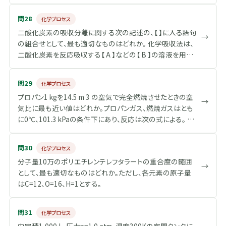
部（ア）～（エ）について、正しいものの組合せはどれか。ただ
質が移動する現象である。 (F) 高温で高い蒸気圧を持つ酸
し、図1、図2においての2種類の矢印（→、⇢）は、それぞれ同
化物粉体は、緻密化しやすい。 (G) 焼結体内部の気孔を減ら
問28
化学プロセス
じ長さである。 図1は平衡温度と組成との関係を示す。図中
し、粒径を制御することで、多くのセラミックスは透光性を示
二酸化炭素の吸収分離に関する次の記述の、【 】に入る語句
の線（a）は、（ア） 液相線（又は沸点曲線） を示し、線（b）は、
→
す。
の組合せとして、最も適切なものはどれか。 化学吸収法は、
（イ） 気相線（又は露点曲線） を示す。 メタノールの沸点は、
二酸化炭素を反応吸収する【 A 】などの【 B 】の溶液を用い
（ウ） 約65℃ である。 図2は液相組成と気相組成の関係を示
て、二酸化炭素を分離・回収する手法である。吸収した溶液
したものである。図1から図2を作図すると。（エ） 曲線（c） が
を【 C 】して二酸化炭素を分離する。 物理吸収法は、【 D 】で【
得られる。 メタノール－水系の気液平衡関係［101.3 kPa］
問29
化学プロセス
E 】やポリエチレングリコール等の吸収液に二酸化炭素を物
プロパン1 kgを14.5 m 3 の空気で完全燃焼させたときの空
理的に吸収させ、分離・回収する手法である。
→
気比に最も近い値はどれか。プロパンガス、燃焼ガスはとも
に0℃、101.3 kPaの条件下にあり、反応は次の式による。 C 3
H 8 ＋5O 2 →3CO 2 ＋4H 2 O ただし、空気中の酸素濃度、
窒素濃度はそれぞれ21.0 vol%、79.0 vol%とし、各元素の原
問30
化学プロセス
子量は、H=1、C=12、O=16とする。
分子量10万のポリエチレンテレフタラートの重合度の範囲
→
として、最も適切なものはどれか。ただし、各元素の原子量
はC=12、O=16、H=1とする。
問31
化学プロセス