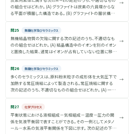
炭素同素体に関する次のA～Eの記述のうち、不適切なもの
→
の組合せはどれか。 (A) グラファイトは炭素の六員環からな
る平面が積層した構造である。 (B) グラファイトの層状構造
において面内方向は金属に近い電気伝導性を示す。 (C) ダイ
ヤモンドは炭素の高圧安定相で、電気伝導性は低く、熱を伝
問25
無機化学及びセラミックス
えにくい。 (D) カーボンナノチューブは炭素六具環が単層あ
無機結晶物質の欠陥に関する次の記述のうち、不適切なも
るいは多層の同軸状につらなった筒型物質で、高い強度を
→
のの組合せはどれか。 (A) 結晶構造中のイオンを別のイオン
有する。 (E) C 60 はフラーレンと呼ばれ、炭素の五員環20個
と置換した結果、通常はイオンが占有していない位置に移動
と、六員環12個からなる。
した場合、置換イオンと呼ぶ。 (B) 陽イオンの格子位置にイオ
ンが存在しないとき、陽イオン空孔と呼ぶ。 (C) 空孔と格子間
問26
無機化学及びセラミックス
イオンが組合さった欠陥をフレンケル欠陥と呼ぶ。 (D) 転位
多くのセラミックスは、原料粉末粒子の成形体を大気圧下で
とは、結晶中に含まれる面状の結晶欠陥のことで、刃状転
→
加熱する常圧焼結によって製造される。常圧焼結に関する
位、らせん転位、及び、それらの組合せの混合転位に分類さ
次の記述のうち、不適切なものの組合せはどれか。 (A) 一般
れる。 (E) 焼結体のように方位の異なる結晶が接合した界面
に酸化物粉体は、誘電率の低い非極性溶媒中で分散しやす
は結晶のイオンの積み重なりが乱れており、これを粒界と呼
い。 (B) 分散剤や粒子の表面電位を利用することで、微小粒
ぶ。
問27
化学プロセス
子の凝集を防ぐことができる。 (C) プレス成型のような乾式
平衡状態における液相組成－気相組成－温度－圧力の関
成形では、一般に分散剤やバインダーは不要である。 (D) 成
→
係を気液平衡図で表すことができる。その一例としてメタノ
形体のバインダー除去が不十分だと焼結に悪影響がある。
ール－水系の気液平衡関係を下図に示す。 次の記述の下線
(E) 焼結とは粒子表面や粒子界面の面積を減らすように物