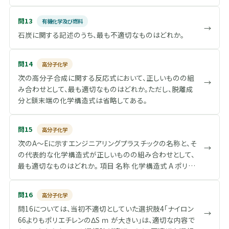
問13
有機化学及び燃料
→
石炭に関する記述のうち、最も不適切なものはどれか。
問14
高分子化学
次の高分子合成に関する反応式において、正しいものの組
→
み合わせとして、最も適切なものはどれか。ただし、脱離成
分と鎖末端の化学構造式は省略してある。
問15
高分子化学
次のA～Eに示すエンジニアリングプラスチックの名称と、そ
→
の代表的な化学構造式が正しいものの組み合わせとして、
最も適切なものはどれか。 項目 名称 化学構造式 A ポリア
セタール B ポリフェニレンエーテル C ポリエーテルスルホン
D ポリエーテルエーテルケトン E ポリカーボネート
問16
高分子化学
問16については、当初不適切としていた選択肢4「ナイロン
→
66よりもポリエチレンのΔS ｍ が大きい」は、適切な内容で