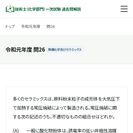
技術士（化学部門）一次試験 過去問解説
トップ
/
令和元年度
/
問26
令和元年度 問26
無機化学及びセラミックス
多くのセラミックスは、原料粉末粒子の成形体を大気圧下
で加熱する常圧焼結によって製造される。常圧焼結に関
する次の記述のうち、不適切なものの組合せはどれか。
(A)
一般に酸化物粉体は、誘電率の低い非極性溶媒