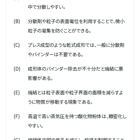
中で分散しやすい。
(B)
分散剤や粒子の表面電位を利用することで、微小
粒子の凝集を防ぐことができる。
(C)
プレス成型のような乾式成形では、一般に分散剤
やバインダーは不要である。
(D)
成形体のバインダー除去が不十分だと焼結に悪
影響がある。
(E)
焼結とは粒子表面や粒子界面の面積を減らすよ
うに物質が移動する現象である。
(F)
高温で高い蒸気圧を持つ酸化物粉体は、緻密化し
やすい。
(G)
焼結体内部の気孔を減らし、粒径を制御すること