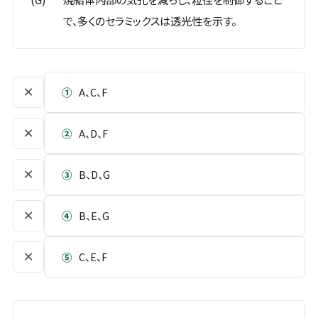
で、多くのセラミックスは透光性を示す。
×
①
A、C、F
×
②
A、D、F
×
③
B、D、G
×
④
B、E、G
×
⑤
C、E、F