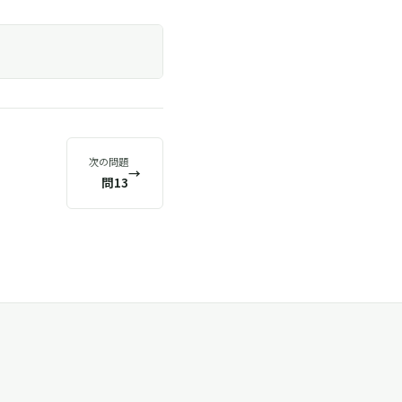
次の問題
→
問13