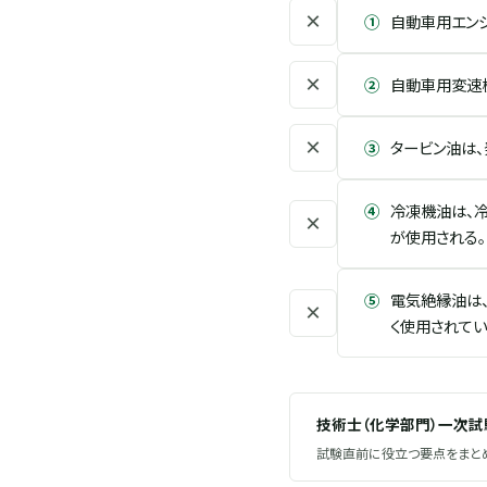
×
①
自動車用エン
×
②
自動車用変速機に
×
③
タービン油は
④
冷凍機油は、
×
が使用される。
⑤
電気絶縁油は
×
く使用されてい
技術士（化学部門）一次
試験直前に役立つ要点をまとめ