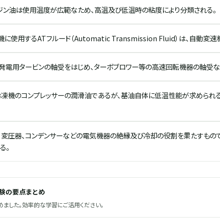
ジン油は使用温度が広範なため、高温及び低温時の粘度により分類される。
使用するATフルード（Automatic Transmission Fluid）は、自
、発電用タービンの軸受をはじめ、ターボブロワー等の高速回転機器の軸受な
冷凍機のコンプレッサーの潤滑油であるが、基油自体に低温性能が求められる
、変圧器、コンデンサーなどの電気機器の絶縁及び冷却の役割を果たすもの
る。
試験の要点まとめ
ました。効率的な学習にご活用ください。