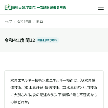
技術士（化学部門）一次試験 過去問解説
トップ
/
令和4年度
/
問12
令和4年度 問12
有機化学及び燃料
水素エネルギー技術水素エネルギー技術は、（A）水素製
造技術、（B）水素貯蔵・輸送技術、（C）水素供給・利用技術
に大別される。次の記述のうち、下線部が最も不適切なも
のはどれか。