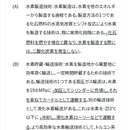
(A)
水素製造技術：水素製造は、水素を他のエネルギ
ーから製造する過程である。製造方法の1つであ
る化石燃料の水蒸気改質とシフト反応により水素
を製造する技術は、既に実用化段階にある。
化石
1
燃料を燃やす場合と異なり、水素を製造する際に
は、二酸化炭素を発生しない
。
(B)
水素貯蔵・輸送技術：水素を製造地から需要地に
効率良く輸送し、一定時間貯蔵するための技術で
ある。輸送技術の1つである高圧ガス輸送は、水素
を19.6 MPaに
加圧してシリンダーに充填し、それ
2
を束ねてカードルとして運搬する
。別の輸送技術
として液化水素輸送がある。これは水素を-253℃
以下に
冷却し、液化水素ローリーなどで運搬す
3
る
。より高効率な水素輸送技術として、トルエン系