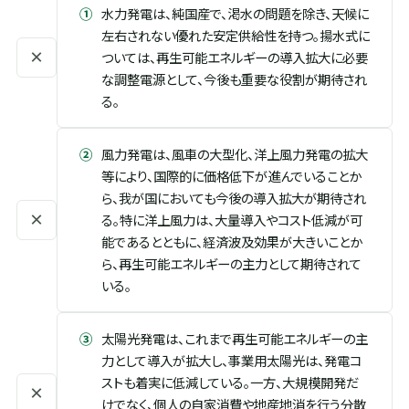
①
水力発電は、純国産で、渇水の問題を除き、天候に
左右されない優れた安定供給性を持つ。揚水式に
×
ついては、再生可能エネルギーの導入拡大に必要
な調整電源として、今後も重要な役割が期待され
る。
②
風力発電は、風車の大型化、洋上風力発電の拡大
等により、国際的に価格低下が進んでいることか
ら、我が国においても今後の導入拡大が期待され
×
る。特に洋上風力は、大量導入やコスト低減が可
能であるとともに、経済波及効果が大きいことか
ら、再生可能エネルギーの主力として期待されて
いる。
③
太陽光発電は、これまで再生可能エネルギーの主
力として導入が拡大し、事業用太陽光は、発電コ
ストも着実に低減している。一方、大規模開発だ
×
けでなく、個人の自家消費や地産地消を行う分散