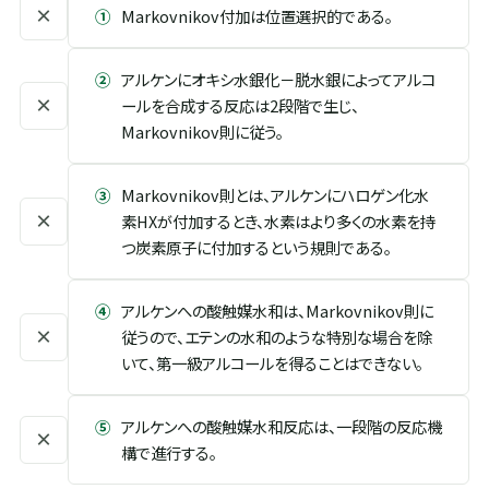
×
①
Markovnikov付加は位置選択的である。
②
アルケンにオキシ水銀化－脱水銀によってアルコ
×
ールを合成する反応は2段階で生じ、
Markovnikov則に従う。
③
Markovnikov則とは、アルケンにハロゲン化水
×
素HXが付加するとき、水素はより多くの水素を持
つ炭素原子に付加するという規則である。
④
アルケンへの酸触媒水和は、Markovnikov則に
×
従うので、エテンの水和のような特別な場合を除
いて、第一級アルコールを得ることはできない。
⑤
アルケンへの酸触媒水和反応は、一段階の反応機
×
構で進行する。