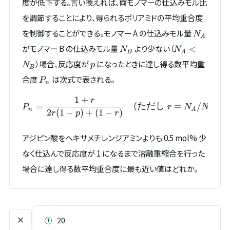
度が低下する。言い換えれば、両モノマーの仕込みモル比
を調節することにより、得られるポリアミドの平均重合度
N_A
を制御することができる。モノマー A の仕込みモル量
N
A
N_B
N_A
がモノマー B の仕込みモル量
より少ない（
<
N
N
B
A
<
p
）場合、反応度が
になったときに達し得る数平均重
N
p
N_B
B
P_n
合度
は次式で表される。
P
n
1
+
r
P_n = \frac{1 + r}{2r(1 
=
(
ただし
=
/
)
P
r
N
N
n
A
B
2
(
1
−
)
+
(
1
−
)
r
p
r
アジピン酸をヘキサメチレンジアミンよりも 0.5 mol% 少
なく仕込んで反応度が 1 になるまで溶融重縮合を行った
場合に達し得る数平均重合度に最も近い値はどれか。
×
①
20